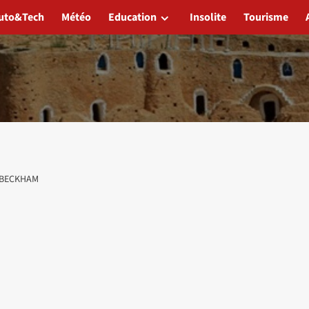
uto&Tech
Météo
Education
Insolite
Tourisme
 BECKHAM