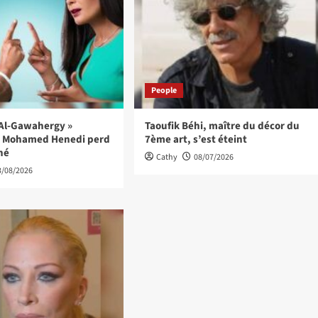
People
« Al-Gawahergy »
Taoufik Béhi, maître du décor du
 : Mohamed Henedi perd
7ème art, s’est éteint
îné
Cathy
08/07/2026
3/08/2026