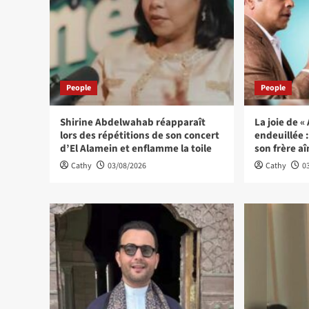
People
People
Shirine Abdelwahab réapparaît
La joie de 
lors des répétitions de son concert
endeuillée
d’El Alamein et enflamme la toile
son frère a
Cathy
03/08/2026
Cathy
0