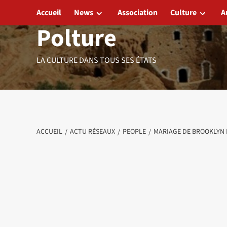
Aller
Accueil
News
Association
Culture
A
au
Polture
contenu
LA CULTURE DANS TOUS SES ÉTATS
ACCUEIL
ACTU RÉSEAUX
PEOPLE
MARIAGE DE BROOKLYN