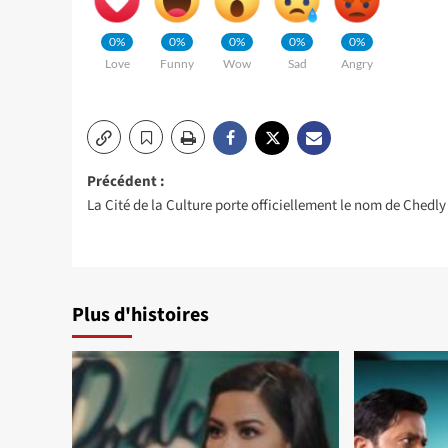
0%
0%
0%
0%
0%
Love
Funny
Wow
Sad
Angry
Navigation
Précédent :
La Cité de la Culture porte officiellement le nom de Chedly 
d’article
Plus d'histoires