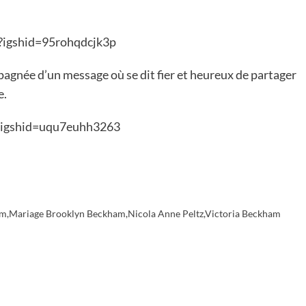
?igshid=95rohqdcjk3p
gnée d’un message où se dit fier et heureux de partager
e.
?igshid=uqu7euhh3263
am
,
Mariage Brooklyn Beckham
,
Nicola Anne Peltz
,
Victoria Beckham