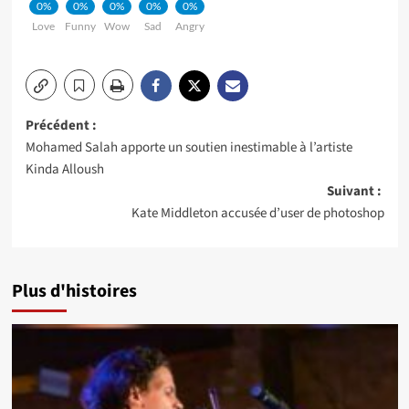
0%
0%
0%
0%
0%
Love
Funny
Wow
Sad
Angry
Navigation
Précédent :
Mohamed Salah apporte un soutien inestimable à l’artiste
d’article
Kinda Alloush
Suivant :
Kate Middleton accusée d’user de photoshop
Plus d'histoires