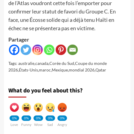
de l’Atlas voudront cette fois l’emporter pour
confirmer leur statut de favori du Groupe C. En
face, une Écosse solide qui a déjà tenu Haïti en
échec ne se présentera pas en victime.
Partager
Tags:
australie
,
canada
,
Corée du Sud
,
Coupe du monde
2026
,
États-Unis
,
maroc
,
Mexique
,
mondial 2026
,
Qatar
What do you feel about this?
0%
0%
0%
0%
0%
Love
Funny
Wow
Sad
Angry