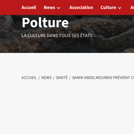
Aller
Accueil
News
Association
Culture
A
au
Polture
contenu
LA CULTURE DANS TOUS SES ÉTATS
ACCUEIL
NEWS
SANTÉ
SAMIR ABDELMOUMEN PRÉVIENT C