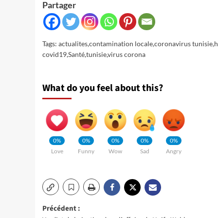
Partager
Tags:
actualites
,
contamination locale
,
coronavirus tunisie
,
h
covid19
,
Santé
,
tunisie
,
virus corona
What do you feel about this?
0%
0%
0%
0%
0%
Love
Funny
Wow
Sad
Angry
Navigation
Précédent :