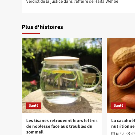
Verdict de la justice dans l’affaire de Haifa Wehbe
d’article
Plus d'histoires
Santé
Santé
Les tisanes retrouvent leurs lettres
La cacahuèt
de noblesse face aux troubles du
nutritionne
sommeil
M.E.A
07