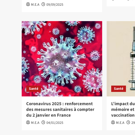
M.E.A
09/09/2025
Santé
Santé
Coronavirus 2025 : renforcement
L’impact du
des mesures sanitaires à compter
mémoire et l
du 2 janvier en France
vaccination
M.E.A
04/01/2025
M.E.A
29