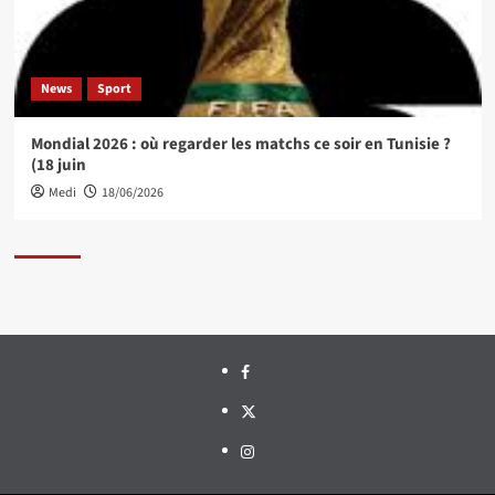
News
Sport
Mondial 2026 : où regarder les matchs ce soir en Tunisie ?
(18 juin
Medi
18/06/2026
Facebook
Twitter
Instagram