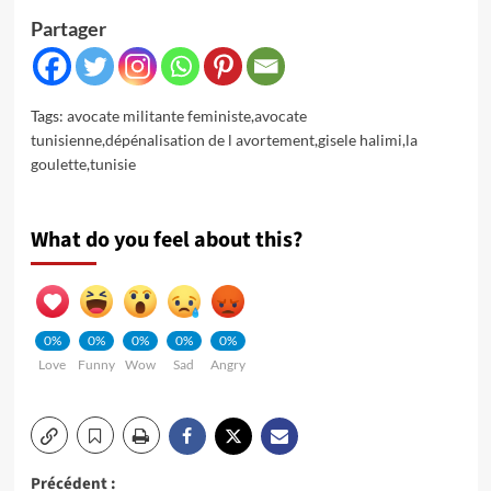
Partager
Tags:
avocate militante feministe
,
avocate
tunisienne
,
dépénalisation de l avortement
,
gisele halimi
,
la
goulette
,
tunisie
What do you feel about this?
0%
0%
0%
0%
0%
Love
Funny
Wow
Sad
Angry
Précédent :