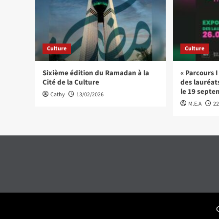
Culture
Culture
Sixième édition du Ramadan à la
« Parcours I مسارات » L’expositio
Cité de la Culture
des lauréat
le 19 sept
Cathy
13/02/2026
M.E.A
22