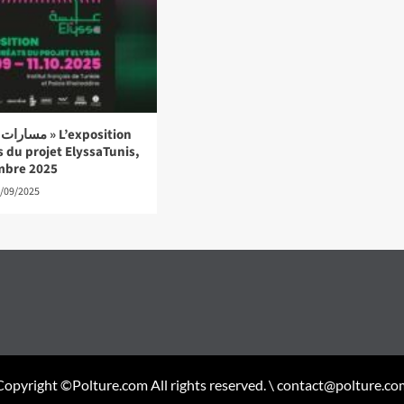
n
s du projet ElyssaTunis,
embre 2025
/09/2025
Copyright ©Polture.com All rights reserved. \ contact@polture.co