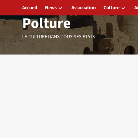
Aller
Accueil
News
Association
Culture
A
au
Polture
contenu
LA CULTURE DANS TOUS SES ÉTATS