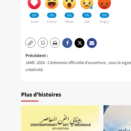
0%
0%
0%
0%
0%
Love
Funny
Wow
Sad
Angry
Navigation
Précédent :
JAMC 2026 : Cérémonie officielle d’ouverture, sous le signe
d’article
créativité
Plus d'histoires