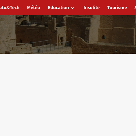
uto&Tech
Météo
Education
Insolite
Tourisme