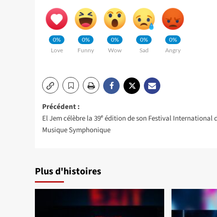
0%
0%
0%
0%
0%
Love
Funny
Wow
Sad
Angry
Navigation
Précédent :
El Jem célèbre la 39ᵉ édition de son Festival International 
d’article
Musique Symphonique
Plus d'histoires