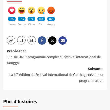
0%
0%
0%
0%
0%
Love
Funny
Wow
Sad
Angry
Navigation
Précédent :
Tunisie 2026 : programme complet du festival international de
d’article
Dougga
Suivant :
La 60ᵉ édition du Festival International de Carthage dévoile sa
programmation
Plus d'histoires