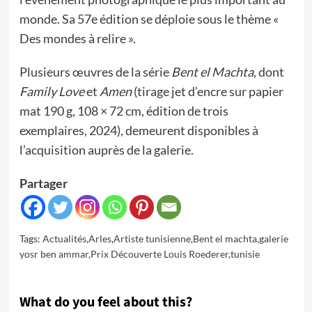
monde. Sa 57e édition se déploie sous le thème «
Des mondes à relire ».
Plusieurs œuvres de la série
Bent el Machta
, dont
Family Love
et
Amen
(tirage jet d’encre sur papier
mat 190 g, 108 × 72 cm, édition de trois
exemplaires, 2024), demeurent disponibles à
l’acquisition auprès de la galerie.
Partager
Tags:
Actualités
,
Arles
,
Artiste tunisienne
,
Bent el machta
,
galerie
yosr ben ammar
,
Prix Découverte Louis Roederer
,
tunisie
What do you feel about this?