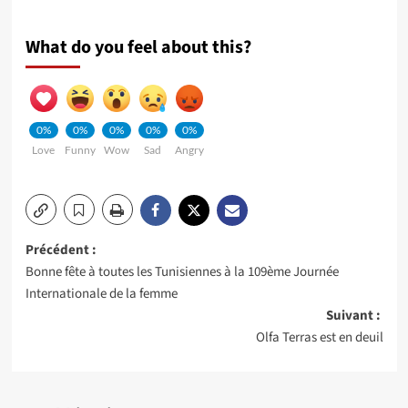
What do you feel about this?
0%
0%
0%
0%
0%
Love
Funny
Wow
Sad
Angry
Navigation
Précédent :
Bonne fête à toutes les Tunisiennes à la 109ème Journée
d’article
Internationale de la femme
Suivant :
Olfa Terras est en deuil