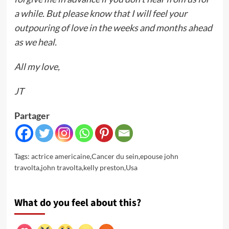
a while. But please know that I will feel your
outpouring of love in the weeks and months ahead
as we heal.
All my love,
JT
Partager
Tags:
actrice americaine
,
Cancer du sein
,
epouse john
travolta
,
john travolta
,
kelly preston
,
Usa
What do you feel about this?