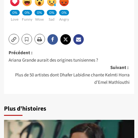
0%
0%
0%
0%
0%
Love
Funny
Wow
Sad
Angry
Navigation
Précédent :
Ariana Grande aurait des origines tunisiennes ?
d’article
Suivant :
Plus de 50 artistes dont Dhafer Labidine chante Kelmti Horra
d’Emel Mathlouthi
Plus d'histoires