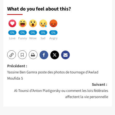
What do you feel about this?
0%
0%
0%
0%
0%
Love
Funny
Wow
Sad
Angry
Navigation
Précédent :
Yassine Ben Gamra poste des photos de tournage d’Awlad
d’article
Moufida 5
Suivant :
Al-Tounsi d’Anton Piatigorsky ou comment les lois fédérales
affectent la vie personnelle