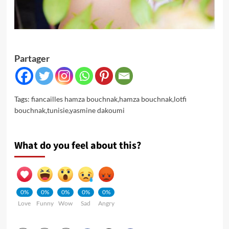
Partager
Tags:
fiancailles hamza bouchnak
,
hamza bouchnak
,
lotfi
bouchnak
,
tunisie
,
yasmine dakoumi
What do you feel about this?
0%
0%
0%
0%
0%
Love
Funny
Wow
Sad
Angry