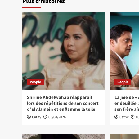
Plus d'histoires
People
People
Shirine Abdelwahab réapparaît
La joie de 
lors des répétitions de son concert
endeuillée
d’El Alamein et enflamme la toile
son frère a
Cathy
03/08/2026
Cathy
0