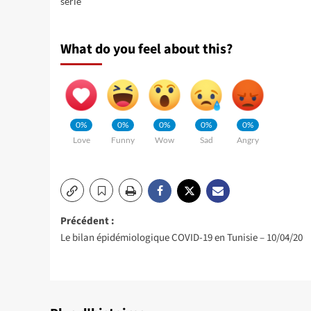
série
What do you feel about this?
0%
0%
0%
0%
0%
Love
Funny
Wow
Sad
Angry
Navigation
Précédent :
Le bilan épidémiologique COVID-19 en Tunisie – 10/04/20
d’article