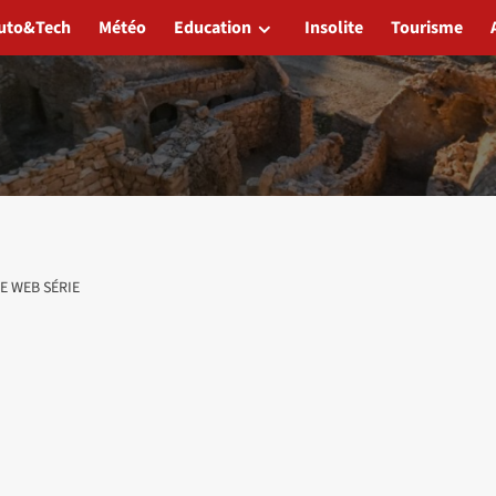
uto&Tech
Météo
Education
Insolite
Tourisme
E WEB SÉRIE