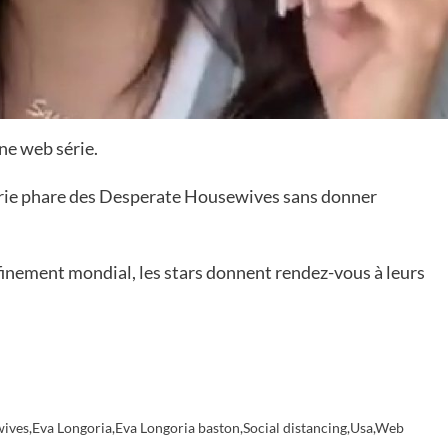
ne web série.
 série phare des Desperate Housewives sans donner
nfinement mondial, les stars donnent rendez-vous à leurs
wives
,
Eva Longoria
,
Eva Longoria baston
,
Social distancing
,
Usa
,
Web