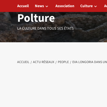
Aller
Accueil
News
Association
Culture
A
au
Polture
contenu
LA CULTURE DANS TOUS SES ÉTATS
ACCUEIL
ACTU RÉSEAUX
PEOPLE
EVA LONGORIA DANS UN