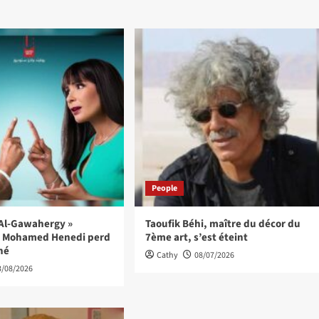
People
« Al-Gawahergy »
Taoufik Béhi, maître du décor du
 : Mohamed Henedi perd
7ème art, s’est éteint
îné
Cathy
08/07/2026
3/08/2026