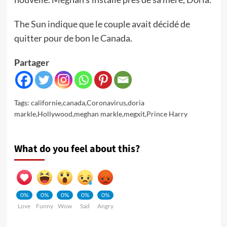
The Sun indique que le couple avait décidé de
quitter pour de bon le Canada.
Partager
Tags:
californie
,
canada
,
Coronavirus
,
doria
markle
,
Hollywood
,
meghan markle
,
megxit
,
Prince Harry
What do you feel about this?
0%
0%
0%
0%
0%
Love
Funny
Wow
Sad
Angry