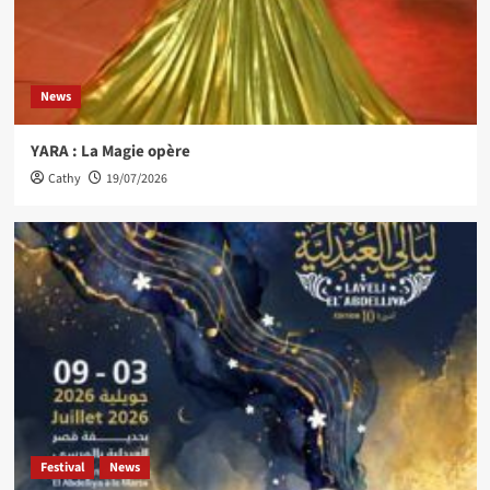
News
YARA : La Magie opère
Cathy
19/07/2026
Festival
News