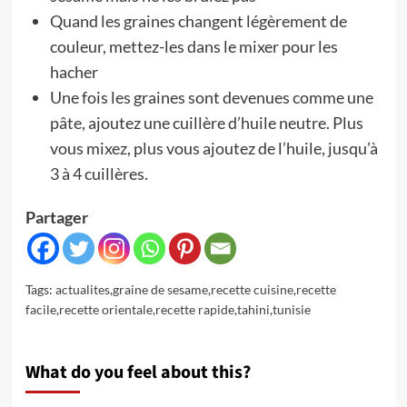
Quand les graines changent légèrement de
couleur, mettez-les dans le mixer pour les
hacher
Une fois les graines sont devenues comme une
pâte, ajoutez une cuillère d’huile neutre. Plus
vous mixez, plus vous ajoutez de l’huile, jusqu’à
3 à 4 cuillères.
Partager
Tags:
actualites
,
graine de sesame
,
recette cuisine
,
recette
facile
,
recette orientale
,
recette rapide
,
tahini
,
tunisie
What do you feel about this?