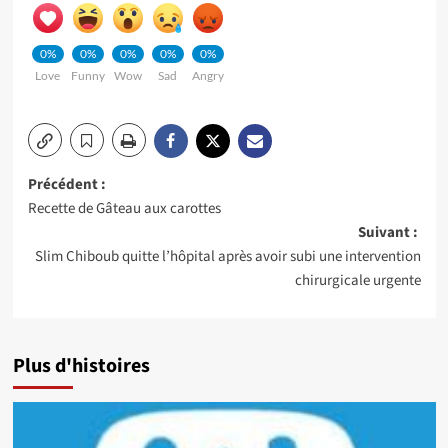
0%
0%
0%
0%
0%
Love
Funny
Wow
Sad
Angry
Navigation
Précédent :
Recette de Gâteau aux carottes
d’article
Suivant :
Slim Chiboub quitte l’hôpital après avoir subi une intervention
chirurgicale urgente
Plus d'histoires