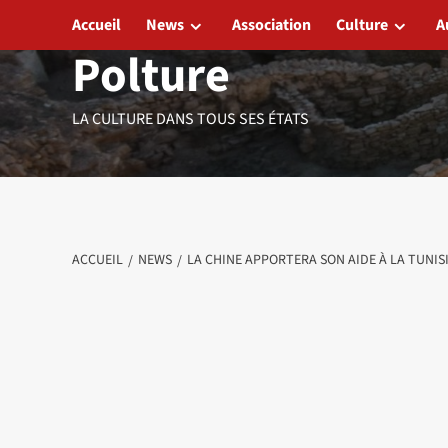
Aller
Accueil
News
Association
Culture
A
au
Polture
contenu
LA CULTURE DANS TOUS SES ÉTATS
ACCUEIL
NEWS
LA CHINE APPORTERA SON AIDE À LA TUNIS