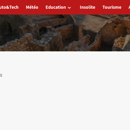
uto&Tech
Météo
Education
Insolite
Tourisme
IE