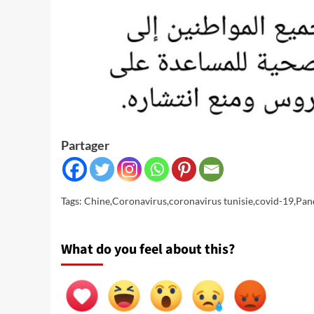
Partager
Tags:
Chine
,
Coronavirus
,
coronavirus tunisie
,
covid-19
,
Pan
What do you feel about this?