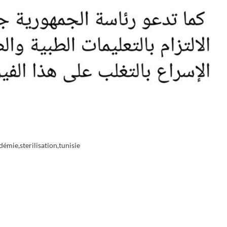
démie
,
sterilisation
,
tunisie