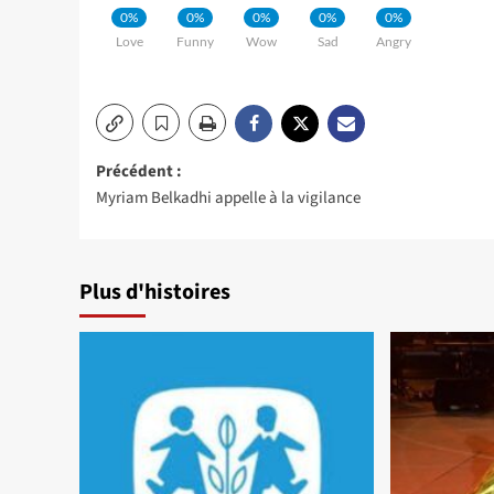
0%
0%
0%
0%
0%
Love
Funny
Wow
Sad
Angry
Navigation
Précédent :
Myriam Belkadhi appelle à la vigilance
d’article
Plus d'histoires