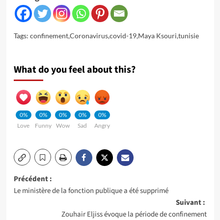
Tags:
confinement
,
Coronavirus
,
covid-19
,
Maya Ksouri
,
tunisie
What do you feel about this?
0%
0%
0%
0%
0%
Love
Funny
Wow
Sad
Angry
Navigation
Précédent :
Le ministère de la fonction publique a été supprimé
d’article
Suivant :
Zouhair Eljiss évoque la période de confinement