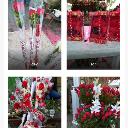
dav
sdr