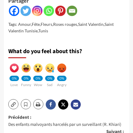
Partager
Tags:
Amour
,
Fête
,
Fleurs
,
Roses rouges
,
Saint Valentin
,
Saint
Valentin Tunisie
,
Tunis
What do you feel about this?
0%
0%
0%
0%
0%
Love
Funny
Wow
Sad
Angry
Navigation
Précédent :
Des enfants malvoyants harcelés par un surveillant (R. Khiari)
d’article
Suivant :