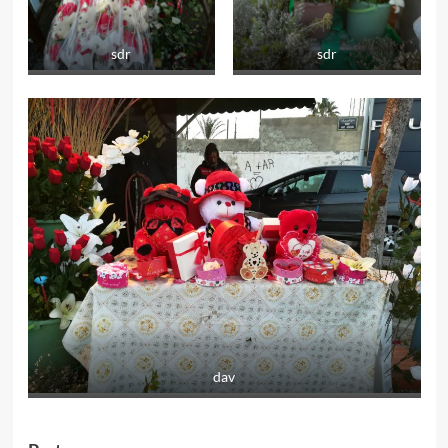
sdr
sdr
dav