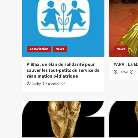
Association
News
News
À Sfax, un élan de solidarité pour
YARA : La M
sauver les tout-petits du service de
Cathy
1
réanimation pédiatrique
Cathy
03/08/2026