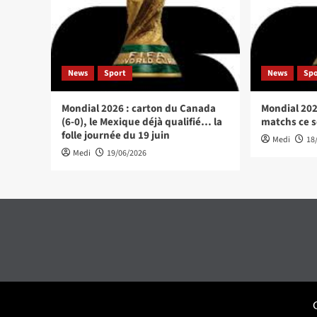
News
Sport
News
Sp
Mondial 2026 : carton du Canada
Mondial 202
(6-0), le Mexique déjà qualifié… la
matchs ce so
folle journée du 19 juin
Medi
18
Medi
19/06/2026