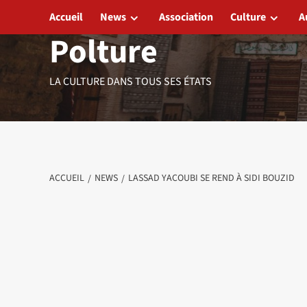
Aller
Accueil
News
Association
Culture
A
au
Polture
contenu
LA CULTURE DANS TOUS SES ÉTATS
ACCUEIL
NEWS
LASSAD YACOUBI SE REND À SIDI BOUZID