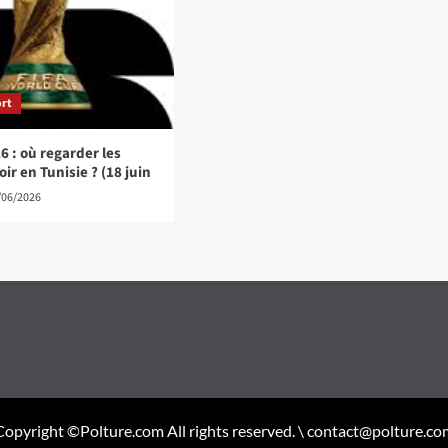
ort
6 : où regarder les
ir en Tunisie ? (18 juin
/06/2026
Copyright ©Polture.com All rights reserved. \ contact@polture.co