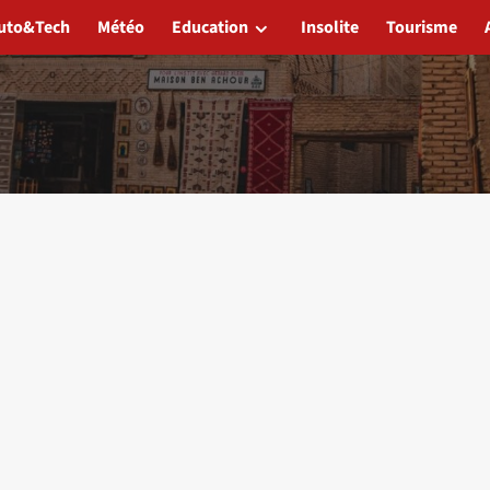
uto&Tech
Météo
Education
Insolite
Tourisme