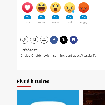
0%
0%
0%
0%
0%
Love
Funny
Wow
Sad
Angry
Navigation
Précédent :
Dhekra Chebbi revient sur l’incident avec Attessia TV
d’article
Plus d'histoires