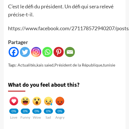
C’est le défi du président. Un défi qui sera relevé
précise-t-il.
https://www.facebook.com/271178572940207/post
Partager
Tags:
Actualités
,
kais saied
,
Président de la République
,
tunisie
What do you feel about this?
0%
0%
0%
0%
0%
Love
Funny
Wow
Sad
Angry