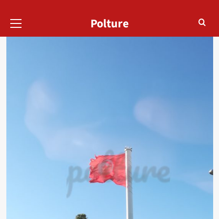
Menu
Polture
principal