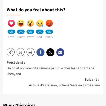
What do you feel about this?
0%
0%
0%
0%
0%
Love
Funny
Wow
Sad
Angry
Navigation
Précédent :
Un objet non identifié sème la panique chez les habitants de
d’article
Jbenyana
Suivant :
Accusé d’agression, Sofiene Siala en garde à vue
Plus d'histoires