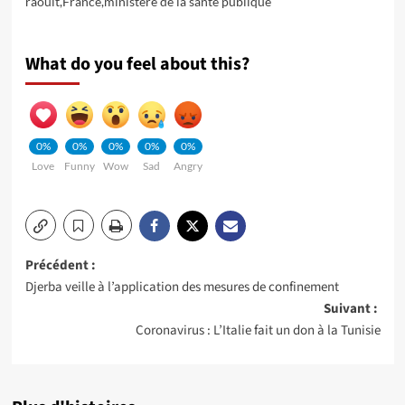
raoult
,
France
,
ministere de la santé publique
What do you feel about this?
0%
0%
0%
0%
0%
Love
Funny
Wow
Sad
Angry
Navigation
Précédent :
Djerba veille à l’application des mesures de confinement
d’article
Suivant :
Coronavirus : L’Italie fait un don à la Tunisie