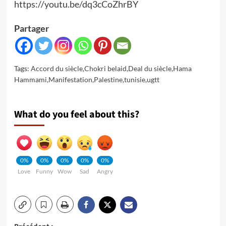
https://youtu.be/dq3cCoZhrBY
Partager
Tags:
Accord du siècle
,
Chokri belaid
,
Deal du siècle
,
Hama
Hammami
,
Manifestation
,
Palestine
,
tunisie
,
ugtt
What do you feel about this?
0%
0%
0%
0%
0%
Love
Funny
Wow
Sad
Angry