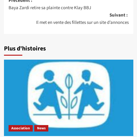
Navigation
Précédent :
Baya Zardi retire sa plainte contre Klay BBJ
d’article
Suivant :
Il met en vente des fillettes sur un site d’annonces
Plus d'histoires
Association
News