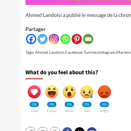
Ahmed Landolsi a publié le message de la chro
Partager
Tags:
Ahmed Landolsi
,
Facebook Tunisie
,
Instagram
,
Mariem
What do you feel about this?
0%
0%
0%
0%
0%
Love
Funny
Wow
Sad
Angry