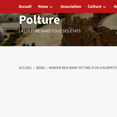
Aller
Accueil
News
Association
Culture
A
au
Polture
contenu
LA CULTURE DANS TOUS SES ÉTATS
ACCUEIL
NEWS
MARIEM BEN MAMI VICTIME D’UN USURPATE