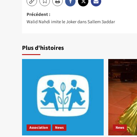
Navigation
Précédent :
Walid Nahdi imite le Joker dans Sallem 3addar
d’article
Plus d'histoires
Association
News
News