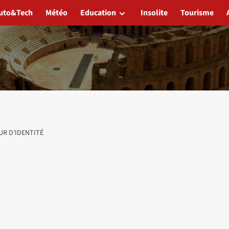
uto&Tech
Météo
Education
Insolite
Tourisme
UR D’IDENTITÉ