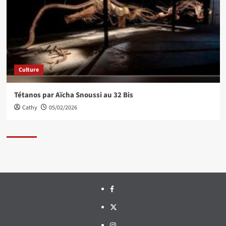
Culture
Tétanos par Aïcha Snoussi au 32 Bis
Cathy
05/02/2026
Facebook
Twitter
Instagram