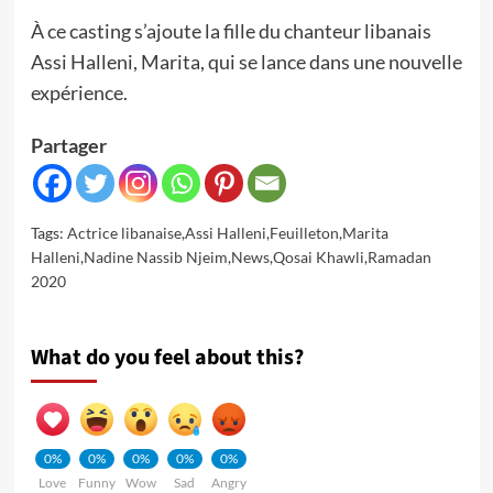
À ce casting s’ajoute la fille du chanteur libanais
Assi Halleni, Marita, qui se lance dans une nouvelle
expérience.
Partager
Tags:
Actrice libanaise
,
Assi Halleni
,
Feuilleton
,
Marita
Halleni
,
Nadine Nassib Njeim
,
News
,
Qosai Khawli
,
Ramadan
2020
What do you feel about this?
0%
0%
0%
0%
0%
Love
Funny
Wow
Sad
Angry