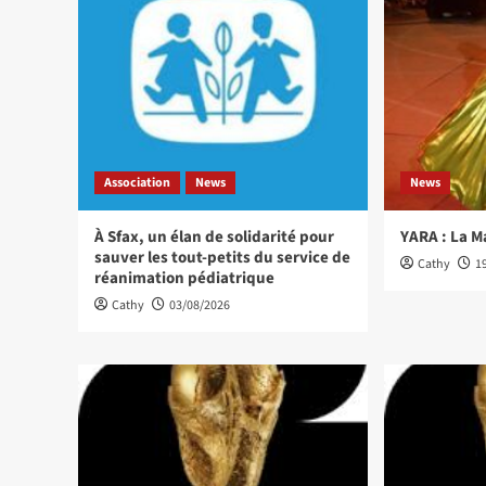
Association
News
News
À Sfax, un élan de solidarité pour
YARA : La M
sauver les tout-petits du service de
Cathy
1
réanimation pédiatrique
Cathy
03/08/2026