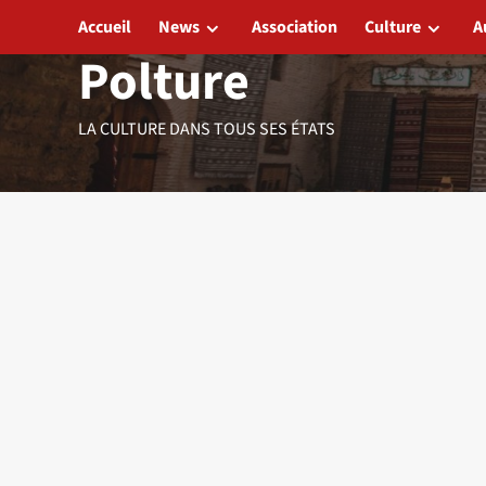
Aller
Accueil
News
Association
Culture
A
au
Polture
contenu
LA CULTURE DANS TOUS SES ÉTATS