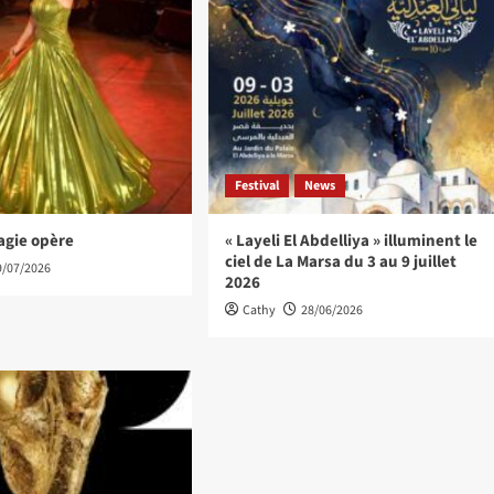
Festival
News
agie opère
« Layeli El Abdelliya » illuminent le
ciel de La Marsa du 3 au 9 juillet
9/07/2026
2026
Cathy
28/06/2026