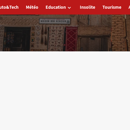
uto&Tech
Météo
Education
Insolite
Tourisme