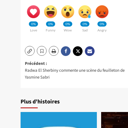
0%
0%
0%
0%
0%
Love
Funny
Wow
Sad
Angry
Navigation
Précédent :
Radwa El Sherbiny commente une scène du feuilleton de
d’article
Yasmine Sabri
Plus d'histoires