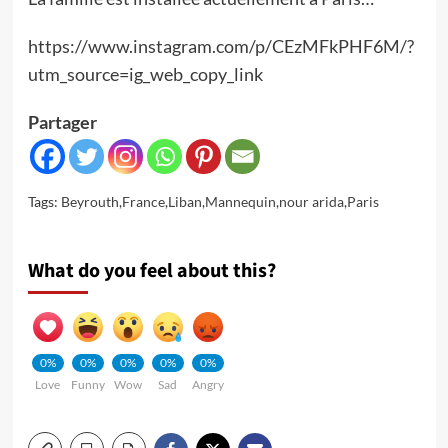
https://www.instagram.com/p/CEzMFkPHF6M/?
utm_source=ig_web_copy_link
Partager
Tags:
Beyrouth
,
France
,
Liban
,
Mannequin
,
nour arida
,
Paris
What do you feel about this?
0%
0%
0%
0%
0%
Love
Funny
Wow
Sad
Angry