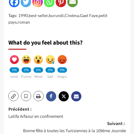
Tags:
1990
,
best-seller
,
burundi
,
Cinéma
,
Gael Faye
,
petit
pays
,
roman
What do you feel about this?
0%
0%
0%
0%
0%
Love
Funny
Wow
Sad
Angry
Navigation
Précédent :
Latifa Arfaoui en confinement
d’article
Suivant :
Bonne fête à toutes les Tunisiennes à la 109ème Journée