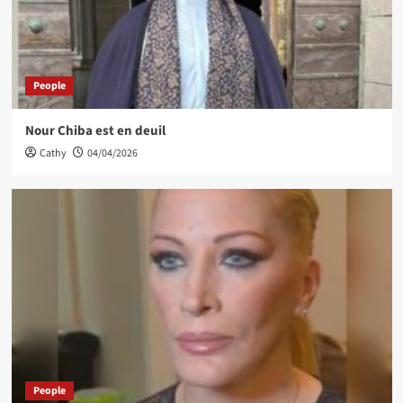
People
Nour Chiba est en deuil
Cathy
04/04/2026
People