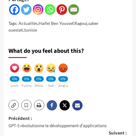
Tags:
Actualités
,
Haifel Ben Youssef
,
Ragouj
,
saber
oueslati
,
tunisie
What do you feel about this?
0%
0%
0%
0%
0%
Love
Funny
Wow
Sad
Angry
Navigation
Précédent :
GPT-5 révolutionne le développement d’applications
d’article
Suivant :