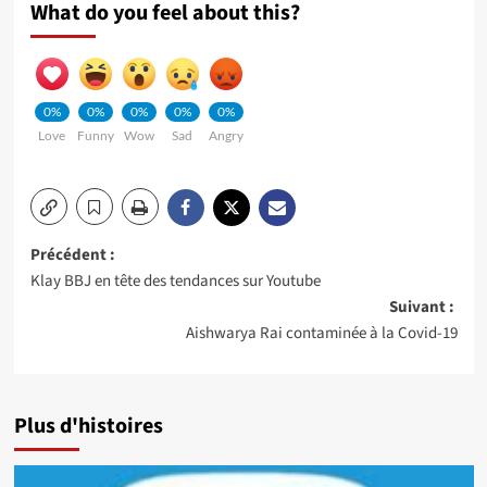
What do you feel about this?
0%
0%
0%
0%
0%
Love
Funny
Wow
Sad
Angry
Navigation
Précédent :
Klay BBJ en tête des tendances sur Youtube
d’article
Suivant :
Aishwarya Rai contaminée à la Covid-19
Plus d'histoires