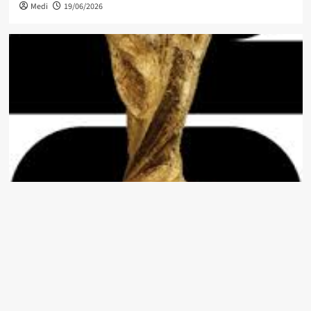
Medi
19/06/2026
News
Sport
Mondial 2026 : où regarder les matchs ce soir en Tunisie ?
(18 juin
Medi
18/06/2026