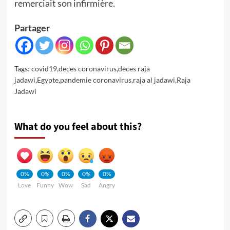
remerciait son infirmière.
Partager
Tags:
covid19
,
deces coronavirus
,
deces raja
jadawi
,
Egypte
,
pandemie coronavirus
,
raja al jadawi
,
Raja
Jadawi
What do you feel about this?
0%
0%
0%
0%
0%
Love
Funny
Wow
Sad
Angry