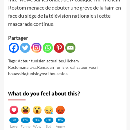
Rostom menace de débuter une grève de la faim en
face du siège de la télévision nationale si cette
mascarade continue.
Partager
Tags:
Acteur tunisien
,
actualites
,
Hichem
Rostom
,
maraya
,
Ramadan Tunisie
,
realisateur yosri
bouassida
,
tunisie
,
yosri bouassida
What do you feel about this?
0%
0%
0%
0%
0%
Love
Funny
Wow
Sad
Angry