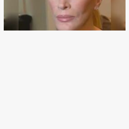
People
Loana, pionnière de la téléréalité française, s’est éteinte à
Nice
Cathy
25/03/2026
Facebook
Twitter
Instagram