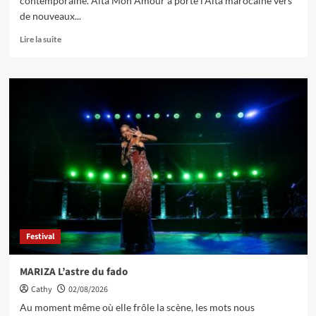
contemporaine. Aïta Mon Amour a porté l’Aïta marocaine vers
de nouveaux...
Lire la suite
Festival
MARIZA L’astre du fado
Cathy
02/08/2026
Au moment même où elle frôle la scène, les mots nous